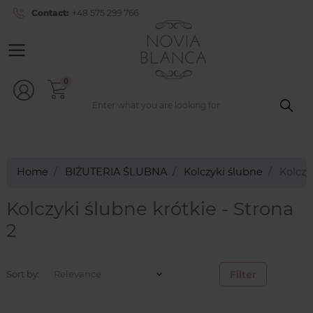
Contact:
+48 575 299 766
0
Home
BIŻUTERIA ŚLUBNA
Kolczyki ślubne
Kolczy
Kolczyki ślubne krótkie - Strona
2
Filter
Sort by: