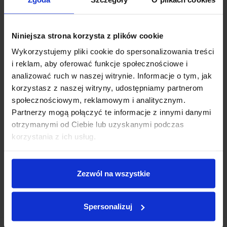
Niniejsza strona korzysta z plików cookie
Wykorzystujemy pliki cookie do spersonalizowania treści
Kolczyki złote ELISE
i reklam, aby oferować funkcje społecznościowe i
zł239.00
zł189.00
analizować ruch w naszej witrynie. Informacje o tym, jak
korzystasz z naszej witryny, udostępniamy partnerom
społecznościowym, reklamowym i analitycznym.
Add to cart
Partnerzy mogą połączyć te informacje z innymi danymi
otrzymanymi od Ciebie lub uzyskanymi podczas
korzystania z ich usług.
1
2
Zezwól na wszystkie
Back to top
Spersonalizuj