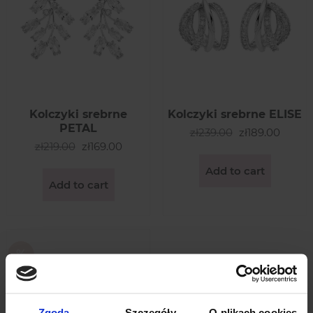
Kolczyki srebrne
Kolczyki srebrne ELISE
PETAL
zł239.00
zł189.00
zł219.00
zł169.00
Add to cart
Add to cart
Zgoda
Szczegóły
O plikach cookies