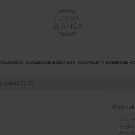
O WŁOSÓW
KOLEKCJE BIŻUTERII
KOMPLETY SREBRNE
K
yki złote ELISE
Kolczyk
Darmow
Wygodn
Wysyłk