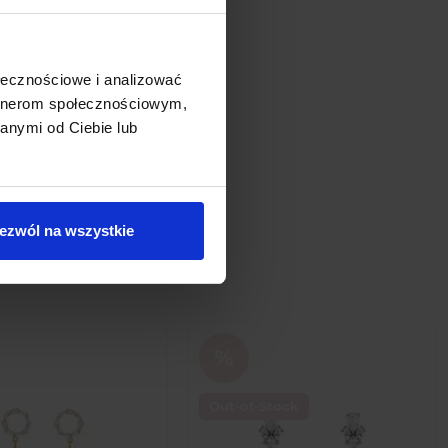
ołecznościowe i analizować
artnerom społecznościowym,
anymi od Ciebie lub
ezwól na wszystkie
gory
Out-of-Stock