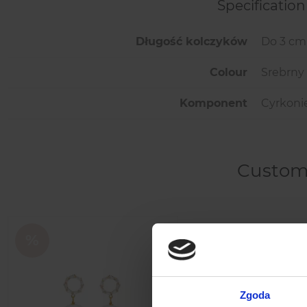
Specification
Długość kolczyków
Do 3 cm
Colour
Srebrny
Komponent
Cyrkoni
Custome
Zgoda