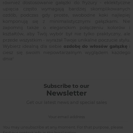
również dostosowanie gałązki do fryzury - eklektyczne
upięcia często wymagają bardziej skomplikowanych
ozdób, podczas gdy proste, swobodne koki najlepiej
komponują się z minimalistycznymi gałązkami. Nie
zapomnij także o eleganckim połączeniu kolorów i
kształtów, aby Twój wybór był nie tylko praktyczny, ale
przede wszystkim - wyrażał Twoje unikalne poczucie stylu.
Wybierz idealną dla siebie
ozdobę do włosów gałązkę
i
ciesz się swoim niepowtarzalnym wyglądem każdego
dnia!
Subscribe to our
Newsletter
Get our latest news and special sales
You may unsubscribe at any moment. For that purpose, please
find our contact info in the legal notice.