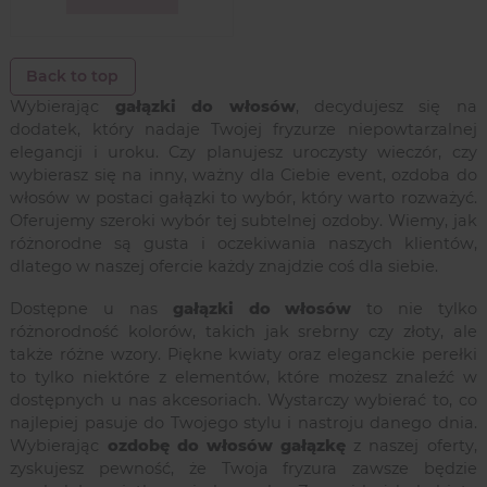
Back to top
Wybierając
gałązki do włosów
, decydujesz się na
dodatek, który nadaje Twojej fryzurze niepowtarzalnej
elegancji i uroku. Czy planujesz uroczysty wieczór, czy
wybierasz się na inny, ważny dla Ciebie event, ozdoba do
włosów w postaci gałązki to wybór, który warto rozważyć.
Oferujemy szeroki wybór tej subtelnej ozdoby. Wiemy, jak
różnorodne są gusta i oczekiwania naszych klientów,
dlatego w naszej ofercie każdy znajdzie coś dla siebie.
Dostępne u nas
gałązki do włosów
to nie tylko
różnorodność kolorów, takich jak srebrny czy złoty, ale
także różne wzory. Piękne kwiaty oraz eleganckie perełki
to tylko niektóre z elementów, które możesz znaleźć w
dostępnych u nas akcesoriach. Wystarczy wybierać to, co
najlepiej pasuje do Twojego stylu i nastroju danego dnia.
Wybierając
ozdobę do włosów gałązkę
z naszej oferty,
zyskujesz pewność, że Twoja fryzura zawsze będzie