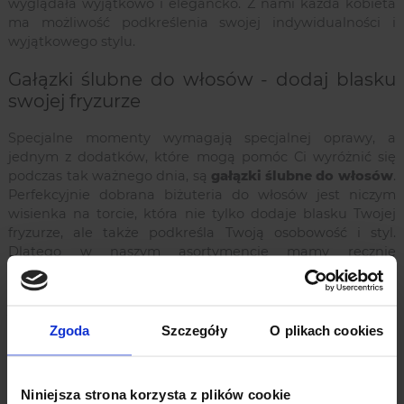
wyglądała wyjątkowo i elegancko. Z nami każda kobieta
ma możliwość podkreślenia swojej indywidualności i
wyjątkowego stylu.
Gałązki ślubne do włosów - dodaj blasku
swojej fryzurze
Specjalne momenty wymagają specjalnej oprawy, a
jednym z dodatków, które mogą pomóc Ci wyróżnić się
podczas tak ważnego dnia, są
gałązki ślubne do włosów
.
Perfekcyjnie dobrana biżuteria do włosów jest niczym
wisienka na torcie, która nie tylko dodaje blasku Twojej
fryzurze, ale także podkreśla Twoją osobowość i styl.
Dlatego w naszym asortymencie mamy ręcznie
wyselekcjonowane
gałązki do włosów
, które wyróżniają
się nie tylko oryginalnym designem, ale także wysoką
jakością wykonania.
Zgoda
Szczegóły
O plikach cookies
Nasza kolekcja
gałązek ślubnych do włosów
to
połączenie tradycji i nowoczesności, które spełnią
oczekiwania nawet najbardziej wymagających przyszłych
Niniejsza strona korzysta z plików cookie
panien młodych. Dostępne w różnych wariantach