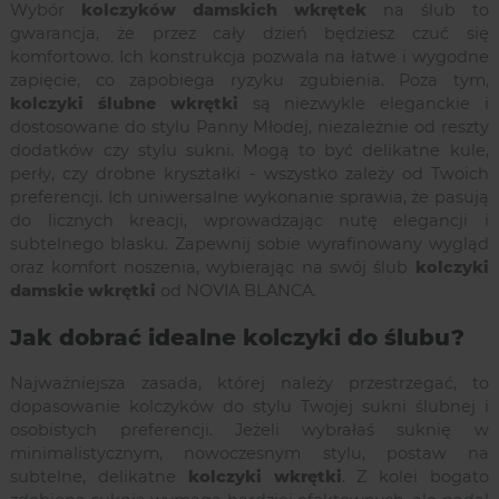
Wybór
kolczyków damskich wkrętek
na ślub to
gwarancja, że przez cały dzień będziesz czuć się
komfortowo. Ich konstrukcja pozwala na łatwe i wygodne
zapięcie, co zapobiega ryzyku zgubienia. Poza tym,
kolczyki ślubne wkrętki
są niezwykle eleganckie i
dostosowane do stylu Panny Młodej, niezależnie od reszty
dodatków czy stylu sukni. Mogą to być delikatne kule,
perły, czy drobne kryształki - wszystko zależy od Twoich
preferencji. Ich uniwersalne wykonanie sprawia, że pasują
do licznych kreacji, wprowadzając nutę elegancji i
subtelnego blasku. Zapewnij sobie wyrafinowany wygląd
oraz komfort noszenia, wybierając na swój ślub
kolczyki
damskie wkrętki
od NOVIA BLANCA.
Jak dobrać idealne kolczyki do ślubu?
Najważniejsza zasada, której należy przestrzegać, to
dopasowanie kolczyków do stylu Twojej sukni ślubnej i
osobistych preferencji. Jeżeli wybrałaś suknię w
minimalistycznym, nowoczesnym stylu, postaw na
subtelne, delikatne
kolczyki wkrętki
. Z kolei bogato