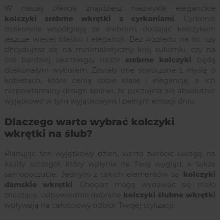
W naszej ofercie znajdziesz niezwykle eleganckie
kolczyki srebrne wkrętki z cyrkoniami
. Cyrkonie
doskonale współgrają ze srebrem, dodając kolczykom
jeszcze więcej blasku i elegancji. Bez względu na to, czy
decydujesz się na minimalistyczny krój sukienki, czy na
coś bardziej okazałego, nasze
srebrne kolczyki
będą
doskonałym wyborem. Zostały one stworzone z myślą o
kobietach, które cenią sobie klasę i elegancję, a ich
niepowtarzalny design sprawi, że poczujesz się absolutnie
wyjątkowo w tym wyjątkowym i pełnym emocji dniu.
Dlaczego warto wybrać kolczyki
wkrętki na ślub?
Planując ten wyjątkowy dzień, warto zwrócić uwagę na
każdy szczegół, który wpłynie na Twój wygląd, a także
samopoczucie. Jednym z takich elementów są
kolczyki
damskie wkrętki
. Chociaż mogą wydawać się mało
znaczące, odpowiednio dobrane
kolczyki ślubne wkrętki
wpływają na całościowy odbiór Twojej stylizacji.