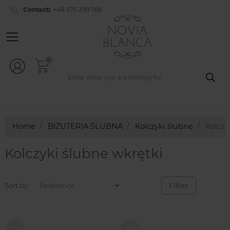
Contact:
+48 575 299 766
0
Home
BIŻUTERIA ŚLUBNA
Kolczyki ślubne
Kolczy
Kolczyki ślubne wkrętki
Filter
Sort by: