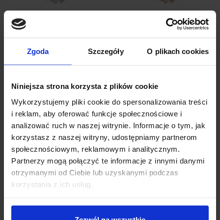
Naszyjnik srebrny
Naszyjnik złoty REUS
REUS
Zgoda
Szczegóły
O plikach cookies
zł219.00
zł153.30
zł219.00
zł153.30
Add to cart
Niniejsza strona korzysta z plików cookie
Add to cart
Wykorzystujemy pliki cookie do spersonalizowania treści
i reklam, aby oferować funkcje społecznościowe i
analizować ruch w naszej witrynie. Informacje o tym, jak
korzystasz z naszej witryny, udostępniamy partnerom
1
2
3
4
społecznościowym, reklamowym i analitycznym.
Partnerzy mogą połączyć te informacje z innymi danymi
otrzymanymi od Ciebie lub uzyskanymi podczas
Back to top
korzystania z ich usług.
W naszej ofercie znajduje się
kolekcja wieczorowa
, która
zdecydowanie zasługuje na uwagę każdej kobiety. Jest to
prawdziwa gratka dla miłośniczek ekskluzywnych
Zezwól na wszystkie