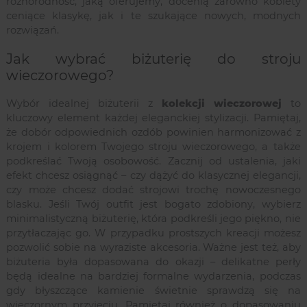
różnorodność, jaką oferujemy, docenią zarówno kobiety
ceniące klasykę, jak i te szukające nowych, modnych
rozwiązań.
Jak wybrać biżuterię do stroju
wieczorowego?
Wybór idealnej biżuterii z
kolekcji wieczorowej
to
kluczowy element każdej eleganckiej stylizacji. Pamiętaj,
że dobór odpowiednich ozdób powinien harmonizować z
krojem i kolorem Twojego stroju wieczorowego, a także
podkreślać Twoją osobowość. Zacznij od ustalenia, jaki
efekt chcesz osiągnąć – czy dążyć do klasycznej elegancji,
czy może chcesz dodać strojowi trochę nowoczesnego
blasku. Jeśli Twój outfit jest bogato zdobiony, wybierz
minimalistyczną biżuterię, która podkreśli jego piękno, nie
przytłaczając go. W przypadku prostszych kreacji możesz
pozwolić sobie na wyraziste akcesoria. Ważne jest też, aby
biżuteria była dopasowana do okazji – delikatne perły
będą idealne na bardziej formalne wydarzenia, podczas
gdy błyszczące kamienie świetnie sprawdzą się na
wieczornym przyjęciu. Pamiętaj również o dopasowaniu