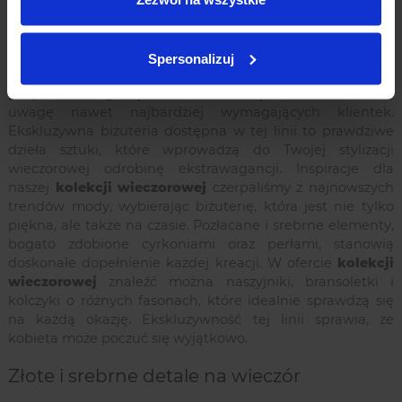
dodatków do stylizacji. Biżuteria dostępna w tej kolekcji
wyróżnia się nieskazitelną jakością użytych materiałów
oraz wprawnym, ręcznym wykonaniem.
Spersonalizuj
Każdy element
kolekcji wieczorowej
to perfekcyjne
połączenie elegancji i luksusu, które jest w stanie skraść
uwagę nawet najbardziej wymagających klientek.
Ekskluzywna biżuteria dostępna w tej linii to prawdziwe
dzieła sztuki, które wprowadzą do Twojej stylizacji
wieczorowej odrobinę ekstrawagancji. Inspiracje dla
naszej
kolekcji wieczorowej
czerpaliśmy z najnowszych
trendów mody, wybierając biżuterię, która jest nie tylko
piękna, ale także na czasie. Pozłacane i srebrne elementy,
bogato zdobione cyrkoniami oraz perłami, stanowią
doskonałe dopełnienie każdej kreacji. W ofercie
kolekcji
wieczorowej
znaleźć można naszyjniki, bransoletki i
kolczyki o różnych fasonach, które idealnie sprawdzą się
na każdą okazję. Ekskluzywność tej linii sprawia, że
kobieta może poczuć się wyjątkowo.
Złote i srebrne detale na wieczór