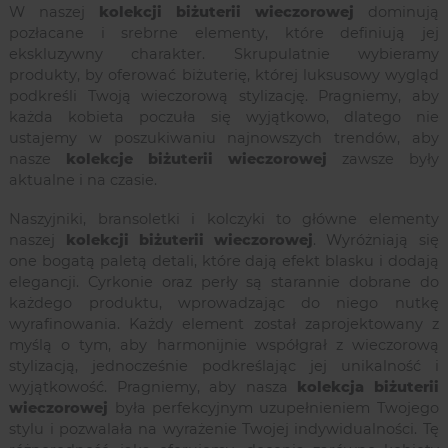
W naszej
kolekcji biżuterii wieczorowej
dominują
pozłacane i srebrne elementy, które definiują jej
ekskluzywny charakter. Skrupulatnie wybieramy
produkty, by oferować biżuterię, której luksusowy wygląd
podkreśli Twoją wieczorową stylizację. Pragniemy, aby
każda kobieta poczuła się wyjątkowo, dlatego nie
ustajemy w poszukiwaniu najnowszych trendów, aby
nasze
kolekcje biżuterii wieczorowej
zawsze były
aktualne i na czasie.
Naszyjniki, bransoletki i kolczyki to główne elementy
naszej
kolekcji biżuterii wieczorowej
. Wyróżniają się
one bogatą paletą detali, które dają efekt blasku i dodają
elegancji. Cyrkonie oraz perły są starannie dobrane do
każdego produktu, wprowadzając do niego nutkę
wyrafinowania. Każdy element został zaprojektowany z
myślą o tym, aby harmonijnie współgrał z wieczorową
stylizacją, jednocześnie podkreślając jej unikalność i
wyjątkowość. Pragniemy, aby nasza
kolekcja biżuterii
wieczorowej
była perfekcyjnym uzupełnieniem Twojego
stylu i pozwalała na wyrażenie Twojej indywidualności. Tę