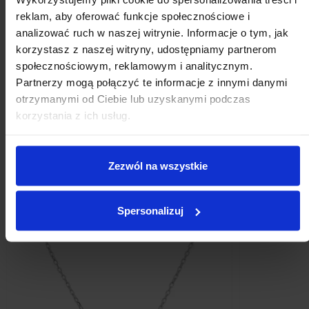
zł219.00
zł153.30
reklam, aby oferować funkcje społecznościowe i
analizować ruch w naszej witrynie. Informacje o tym, jak
Add to cart
korzystasz z naszej witryny, udostępniamy partnerom
społecznościowym, reklamowym i analitycznym.
Partnerzy mogą połączyć te informacje z innymi danymi
otrzymanymi od Ciebie lub uzyskanymi podczas
Customers who bought this
korzystania z ich usług.
product also bought:
Zezwól na wszystkie
Spersonalizuj