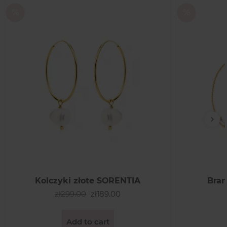
Nex
Kolczyki złote SORENTIA
Bran
zł299.00
zł189.00
Add to cart