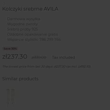
Next
Kolczyki srebrne AVILA
Darmowa wysyłka
Wygodne zwroty
Srebro próby 925
Ozdobne opakowanie gratis
Wsparcie stylistki 786 299 766
Save 30%
zł237.30
zł339.00
Tax included
The lowest price from last 30 days: zł237.30 tax incl. (zł192.93)
Similar products