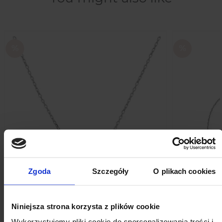
Nex
Zgoda
Szczegóły
O plikach cookies
Niniejsza strona korzysta z plików cookie
Naszyjnik srebrny REUS
Brans
Wykorzystujemy pliki cookie do spersonalizowania treści i