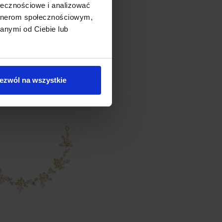
ołecznościowe i analizować
artnerom społecznościowym,
anymi od Ciebie lub
gory
ezwól na wszystkie