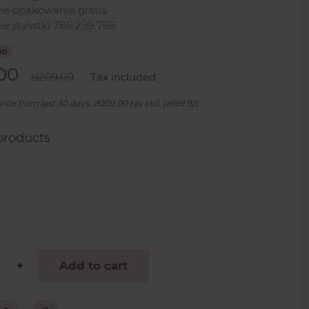
e opakowanie gratis
e stylistki 786 299 766
00
.00
zł209.00
Tax included
ice from last 30 days: zł209.00 tax incl. (zł169.92)
products
+
Add to cart