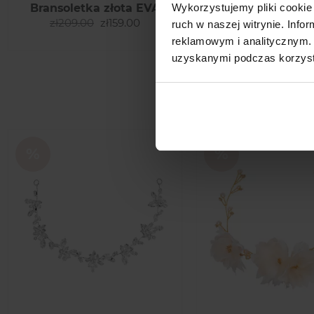
Wykorzystujemy pliki cookie 
Bransoletka złota EVA
Kolczyki złote
zł209.00
zł159.00
zł159.00
zł109
ruch w naszej witrynie. Inf
reklamowym i analitycznym. 
uzyskanymi podczas korzysta
See