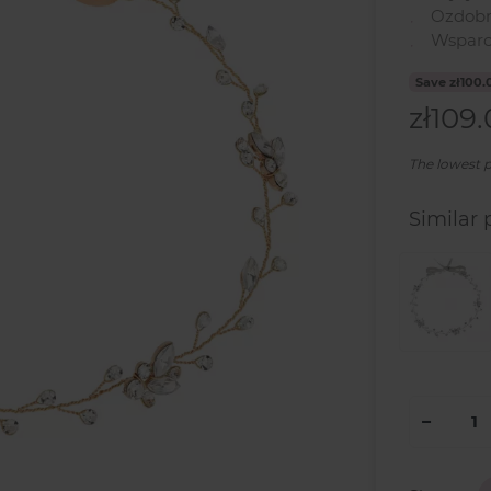
Ozdobn
Wsparci
Save zł100.
zł109
The lowest pr
Similar 
−