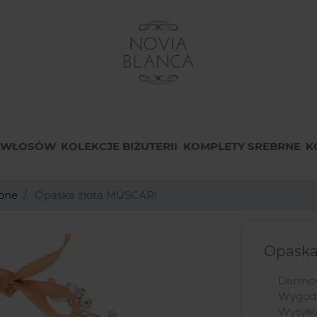
O WŁOSÓW
KOLEKCJE BIŻUTERII
KOMPLETY SREBRNE
K
ubne
Opaska złota MUSCARI
Opaska
Darmow
Wygodn
Wysyłk