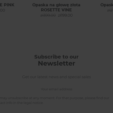
NE PINK
Opaska na głowę złota
Opask
ROSETTE VINE
.00
zł
zł399.00
zł199.00
Subscribe to our
Newsletter
Get our latest news and special sales
may unsubscribe at any moment. For that purpose, please find our
act info in the legal notice.