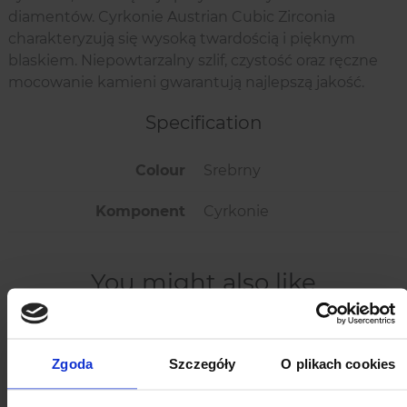
diamentów. Cyrkonie Austrian Cubic Zirconia
charakteryzują się wysoką twardością i pięknym
blaskiem. Niepowtarzalny szlif, czystość oraz ręczne
mocowanie kamieni gwarantują najlepszą jakość.
Specification
Colour
Srebrny
Komponent
Cyrkonie
You might also like
Zgoda
Szczegóły
O plikach cookies