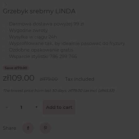
Next
Grzebyk srebrny LINDA
Darmowa dostawa powyżej 99 zł
Wygodne zwroty
Wysyłka w ciągu 24h
Wyprofilowane tak, by idealnie pasować do fryzury
Ozdobne opakowanie gratis
Wsparcie stylistki 786 299 766
Save zł70.00
zł109.00
zł179.00
Tax included
The lowest price from last 30 days: zł179.00 tax incl. (zł145.53)
Add to cart
−
+
Share
Share
Pinterest