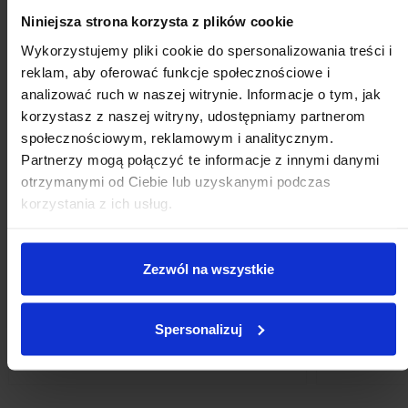
Niniejsza strona korzysta z plików cookie
Wykorzystujemy pliki cookie do spersonalizowania treści i
reklam, aby oferować funkcje społecznościowe i
analizować ruch w naszej witrynie. Informacje o tym, jak
korzystasz z naszej witryny, udostępniamy partnerom
społecznościowym, reklamowym i analitycznym.
Partnerzy mogą połączyć te informacje z innymi danymi
Nex
otrzymanymi od Ciebie lub uzyskanymi podczas
korzystania z ich usług.
Zezwól na wszystkie
Naszyjnik srebrny ABIES 925
Bransol
zł159.00
zł129.00
Spersonalizuj
Add to cart