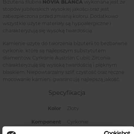
Biżuteria ślubna
NOVIA BLANCA
wykonana jest ze
stopów jubilerskich wysokiej jakości oraz jest
zabezpieczona przed zmianą koloru. Dodatkowo
wszystkie użyte materiały są hypoalergiczne i
charakteryzują się wysoką twardością.
Kamienie użyte do tworzenia biżuterii to bezbarwne
cyrkonie, które są najlepszym substytutem
diamentów. Cyrkonie Austrian Cubic Zirconia
charakteryzują się wysoką twardością i pięknym
blaskiem. Niepowtarzalny szlif, czystość oraz ręczne
mocowanie kamieni gwarantują najlepszą jakość.
Specyfikacja
Kolor
Złoty
Komponent
Cyrkonie