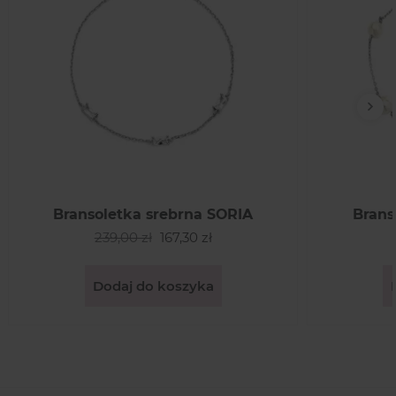
Nas
Bransoletka srebrna SORIA
Brans
239,00 zł
167,30 zł
Dodaj do koszyka