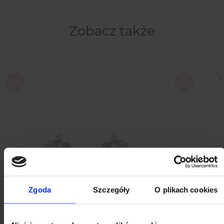
Zobacz także
Zgoda
Szczegóły
O plikach cookies
Nas