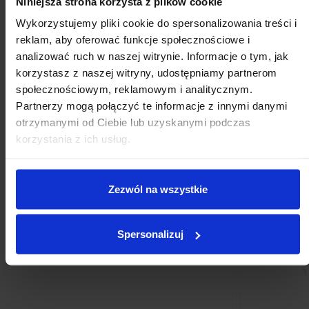
Niniejsza strona korzysta z plików cookie
Wykorzystujemy pliki cookie do spersonalizowania treści i
Kolczyki srebrne CANDIA
Naszyj
reklam, aby oferować funkcje społecznościowe i
149,00 zł
119,00 zł
analizować ruch w naszej witrynie. Informacje o tym, jak
korzystasz z naszej witryny, udostępniamy partnerom
Dodaj do koszyka
społecznościowym, reklamowym i analitycznym.
Partnerzy mogą połączyć te informacje z innymi danymi
otrzymanymi od Ciebie lub uzyskanymi podczas
korzystania z ich usług.
Klienci, którzy zakupili ten
produkt, kupili również:
Zezwól na wszystkie
Spersonalizuj