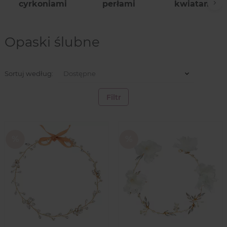
cyrkoniami
perłami
kwiatami
Na
Opaski ślubne
Sortuj według:
Filtr