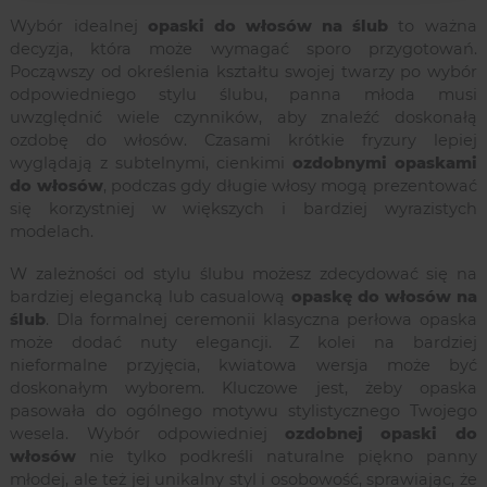
Wybór idealnej
opaski do włosów na ślub
to ważna
decyzja, która może wymagać sporo przygotowań.
Począwszy od określenia kształtu swojej twarzy po wybór
odpowiedniego stylu ślubu, panna młoda musi
uwzględnić wiele czynników, aby znaleźć doskonałą
ozdobę do włosów. Czasami krótkie fryzury lepiej
wyglądają z subtelnymi, cienkimi
ozdobnymi opaskami
do włosów
, podczas gdy długie włosy mogą prezentować
się korzystniej w większych i bardziej wyrazistych
modelach.
W zależności od stylu ślubu możesz zdecydować się na
bardziej elegancką lub casualową
opaskę do włosów na
ślub
. Dla formalnej ceremonii klasyczna perłowa opaska
może dodać nuty elegancji. Z kolei na bardziej
nieformalne przyjęcia, kwiatowa wersja może być
doskonałym wyborem. Kluczowe jest, żeby opaska
pasowała do ogólnego motywu stylistycznego Twojego
wesela. Wybór odpowiedniej
ozdobnej opaski do
włosów
nie tylko podkreśli naturalne piękno panny
młodej, ale też jej unikalny styl i osobowość, sprawiając, że