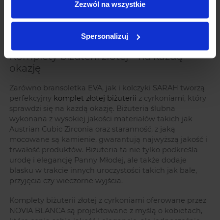
Zezwól na wszystkie
także wyjątkowo praktycznym wyborem – ich rozmiar
sprawia, że są widoczne, ale nie przytłaczają całej
stylizacji. Mogą być noszone zarówno jako biżuteria
ślubna, jak i na inne uroczyste okazje.
Spersonalizuj
Komplety biżuterii złotej – na każdą
okazję
Zarówno bransoletka EVA, jak i kolczyki SARAH tworzą
perfekcyjny
komplet złotej biżuterii
z cyrkoniami, który
sprawdzi się na każdą okazję. Biżuteria ślubna
wykonana z wysokiej jakości materiałów takich jak
Austrian Cubic Zirconia oraz staranność, z jaką
mocowane są kamienie, gwarantują najwyższą jakość i
trwałość produktów. Biżuteria ta nie tylko podkreśla
urodę i elegancję Panny Młodej, ale także dodaje
blasku w trakcie innych uroczystości takich jak bale,
przyjęcia czy wieczorne wyjścia.
Komplety biżuterii złotej z cyrkoniami oferowane przez
NOVIA BLANCA są projektowane z myślą o kobietach,