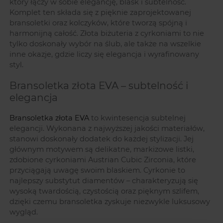
który łączy w sobie elegancję, blask i subtelność.
Komplet ten składa się z pięknie zaprojektowanej
bransoletki oraz kolczyków, które tworzą spójną i
harmonijną całość. Złota biżuteria z cyrkoniami to nie
tylko doskonały wybór na ślub, ale także na wszelkie
inne okazje, gdzie liczy się elegancja i wyrafinowany
styl.
Bransoletka złota EVA – subtelność i
elegancja
Bransoletka złota EVA
to kwintesencja subtelnej
elegancji. Wykonana z najwyższej jakości materiałów,
stanowi doskonały dodatek do każdej stylizacji. Jej
głównym motywem są delikatne, markizowe listki,
zdobione cyrkoniami Austrian Cubic Zirconia, które
przyciągają uwagę swoim blaskiem. Cyrkonie to
najlepszy substytut diamentów – charakteryzują się
wysoką twardością, czystością oraz pięknym szlifem,
dzięki czemu bransoletka zyskuje niezwykle luksusowy
wygląd.