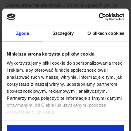
Bransoletka ma szerokość 0,8 cm i długość 17 cm, co
czyni ją delikatnym, ale jednocześnie wyrazistym
dodatkiem. Jej złote wykończenie dodaje całości
elegancji, idealnie komponując się z innymi
elementami
biżuterii ślubnej.
Zgoda
Szczegóły
O plikach cookies
Kolczyki złote SARAH – delikatny akcent
z wyrazistym efektem
Niniejsza strona korzysta z plików cookie
Dopełnieniem kompletu są
kolczyki złote SARAH
, które
Wykorzystujemy pliki cookie do spersonalizowania treści
swoim subtelnym, a jednocześnie eleganckim
i reklam, aby oferować funkcje społecznościowe i
designem świetnie wpisują się w całą stylizację. Złote
analizować ruch w naszej witrynie. Informacje o tym, jak
kolczyki z cyrkoniami o wymiarach 1,7 cm długości i 1
korzystasz z naszej witryny, udostępniamy partnerom
cm szerokości to idealny dodatek dla kobiet ceniących
społecznościowym, reklamowym i analitycznym.
delikatną biżuterię, która mimo swojego minimalizmu
potrafi przyciągnąć uwagę. Cyrkonie, które zdobią
Partnerzy mogą połączyć te informacje z innymi danymi
kolczyki SARAH, podobnie jak w bransoletce EVA, mają
otrzymanymi od Ciebie lub uzyskanymi podczas
niesamowity blask i czystość, co sprawia, że są idealnym
korzystania z ich usług.
substytutem diamentów.
Kolczyki te są nie tylko eleganckim dodatkiem, ale