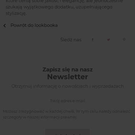
które cenią sobie jakość i elegancję, ale jednocześnie
szukają wyjątkowego dodatku, uzupełniającego
stylizację.
Powrót do lookbooka
Śledź nas
Facebook
Twitter
Pinter
Zapisz się na nasz
Newsletter
Otrzymuj informację o nowościach i wyprzedażach
Możesz zrezygnować w każdej chwili. W tym celu należy odnaleźć
szczegóły w naszej informacji prawnej.