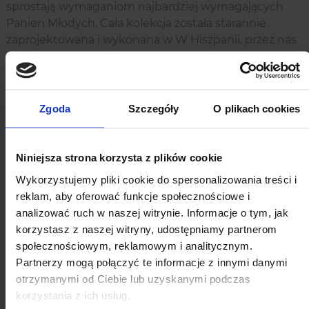
sprostają wymaganiom najbardziej wymagających
Panien Młodych. Cała kolekcja została starannie
zaprojektowana i wykonana w W Hiszpanii, przez nas
osobiście. Jest wyjątkowa, gdyż powstała z potrzeby
stworzenia ozdób efektownych, ale także
uniwersalnych.
Zgoda
Szczegóły
O plikach cookies
Specyfikacja
Długość kolczyków
Od 3 cm do 6 cm
Niniejsza strona korzysta z plików cookie
Wykorzystujemy pliki cookie do spersonalizowania treści i
Dostępność
Produkt na zamówienie
reklam, aby oferować funkcje społecznościowe i
analizować ruch w naszej witrynie. Informacje o tym, jak
Kolor
Złoty
korzystasz z naszej witryny, udostępniamy partnerom
społecznościowym, reklamowym i analitycznym.
Komponent
Perły
Partnerzy mogą połączyć te informacje z innymi danymi
otrzymanymi od Ciebie lub uzyskanymi podczas
korzystania z ich usług.
Zobacz inne produkty w tej