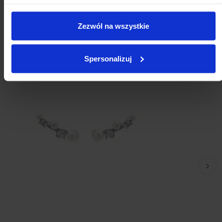
samej kategorii
Zezwól na wszystkie
Spersonalizuj
Nas