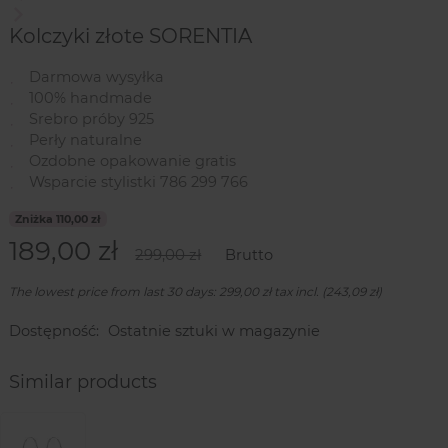
Następny
Kolczyki złote SORENTIA
Darmowa wysyłka
100% handmade
Srebro próby 925
Perły naturalne
Ozdobne opakowanie gratis
Wsparcie stylistki 786 299 766
Zniżka 110,00 zł
189,00 zł
299,00 zł
Brutto
The lowest price from last 30 days: 299,00 zł tax incl. (243,09 zł)
Dostępność:
Ostatnie sztuki w magazynie
Similar products