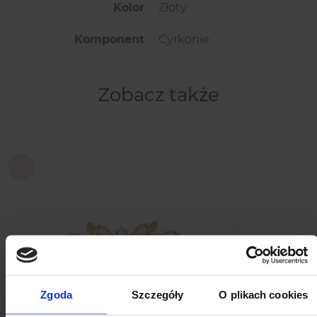
Kolor
Złoty
Komponent
Cyrkonie
Zobacz także
Zgoda
Szczegóły
O plikach cookies