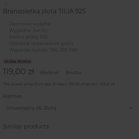
Następny
Bransoletka złota TILIA 925
Darmowa wysyłka
Wygodne zwroty
Srebro próby 925
Ozdobne opakowanie gratis
Wsparcie stylistki 786 299 766
Zniżka 20,00 zł
119,00 zł
139,00 zł
Brutto
The lowest price from last 30 days: 139,00 zł tax incl. (113,01 zł)
Rozmiar
Similar products