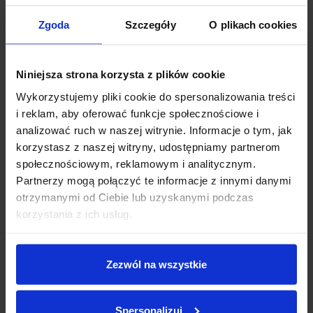
gościnie?
Zgoda
Szczegóły
O plikach cookies
Zima to taka pora roku, która często wręcz
wymusza ubranie szala do stylizacji
Niniejsza strona korzysta z plików cookie
wyjściowej. Często jest brudno, mokro i
Wykorzystujemy pliki cookie do spersonalizowania treści
wietrznie. Szal może nam uratować zdrowie,
i reklam, aby oferować funkcje społecznościowe i
warto mieć go więc pod ręką. Nie musi to być
analizować ruch w naszej witrynie. Informacje o tym, jak
pierwszy lepszy szalik a taki, który będzie
korzystasz z naszej witryny, udostępniamy partnerom
idealnie pasował do całej stylizacji. Eleganckie,
społecznościowym, reklamowym i analitycznym.
piękne szale przydadzą się nie tylko na
Partnerzy mogą połączyć te informacje z innymi danymi
wesele, ale inne poważne wyjście w czasie
otrzymanymi od Ciebie lub uzyskanymi podczas
zimy. Poza tym szal, jeśli będziemy o niego
korzystania z ich usług.
dbać, może trwać w naszej szafie sporo zim.
Na wesele zimą warto włożyć sukienkę z
długim rękawem. W większości sale są
Zezwól na wszystkie
ogrzewane, jednak nigdy nie wiadomo, ile
finalnie stopni będzie. Poza tym nie ma zbyt
Spersonalizuj
wielu okazji, aby zakładać właśnie takie