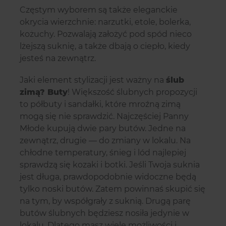
Częstym wyborem są także eleganckie
okrycia wierzchnie: narzutki, etole, bolerka,
kożuchy. Pozwalają założyć pod spód nieco
lżejszą suknię, a także dbają o ciepło, kiedy
jesteś na zewnątrz.
Jaki element stylizacji jest ważny na
ślub
zimą? Buty
! Większość ślubnych propozycji
to półbuty i sandałki, które mroźną zimą
mogą się nie sprawdzić. Najczęściej Panny
Młode kupują dwie pary butów. Jedne na
zewnątrz, drugie — do zmiany w lokalu. Na
chłodne temperatury, śnieg i lód najlepiej
sprawdzą się kozaki i botki. Jeśli Twoja suknia
jest długa, prawdopodobnie widoczne będą
tylko noski butów. Zatem powinnaś skupić się
na tym, by współgrały z suknią. Drugą parę
butów ślubnych będziesz nosiła jedynie w
lokalu. Dlatego masz wiele możliwości i