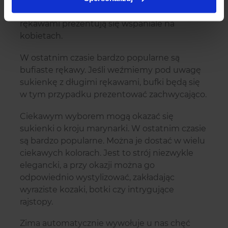
sukienki. A wbrew pozorom, suknie z długimi
rękawami prezentują się wspaniale na
kobietach.
W ostatnim czasie bardzo popularne są
bufiaste rękawy. Jeśli weźmiemy pod uwagę
sukienkę z długimi rękawami, bufki będą się
w tym przypadku prezentować zachwycająco.
Ciekawym wyborem mogą okazać się
sukienki o kroju marynarki. W ostatnim czasie
są bardzo popularne. Można je dostać w wielu
ciekawych kolorach. Jest to strój niezwykle
elegancki, a przy okazji można go
odpowiednio wystylizować, zakładając
wyraziste kozaki, botki czy intrygujące
rajstopy.
Zima automatycznie wywołuje u nas chęć