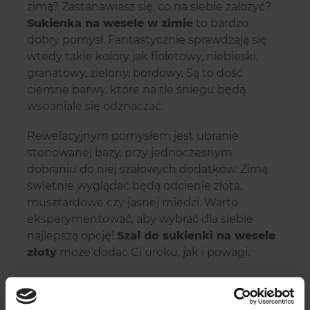
zimą? Zastanawiasz się, co na siebie założyć?
Sukienka na wesele w zimie
to bardzo
dobry pomysł. Fantastycznie sprawdzają się
wtedy takie kolory jak fioletowy, niebieski,
granatowy, zielony, bordowy. Są to dość
ciemne barwy, które na tle śniegu będą
wspaniale się odznaczać.
Rewelacyjnym pomysłem jest ubranie
stonowanej bazy, przy jednoczesnym
dobraniu do niej szałowych dodatków. Zimą
świetnie wyglądać będą odcienie złota,
musztardowe czy jasnej miedzi. Warto
eksperymentować, aby wybrać dla siebie
najlepszą opcję!
Szal do sukienki na wesele
złoty
może dodać Ci uroku, jak i powagi.
Wesele zimą — o czym
powinny pamiętać