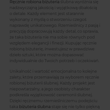
Ręcznie robiona biżuteria
ślubna wyróżnia się
nadzwyczajną jakością i wyjątkową dbałością
o detale. Każdy element jest starannie
wykonany z myślą o stworzeniu czegoś
naprawdę unikatowego. Rzemieślnicy z pasją i
precyzją dopracowują każdy detal, co sprawia,
że taka biżuteria nie ma sobie równych pod
względem elegancji i finezji. Kupując ręcznie
robioną biżuterię, inwestujesz w prawdziwe
dzieło sztuki, które można dopasować
indywidualnie do Twoich potrzeb i oczekiwań.
Unikalność i wartość emocjonalna to kolejne
zalety, które przemawiają za wyborem ręcznie
robionej biżuterii ślubnej. Każdy projekt jest
niepowtarzalny, a jego osobisty charakter
podkreśla wyjątkowość ceremonii ślubnej.
Dzięki ręcznemu rzemieślniczemu podejściu
taka
biżuteria ślubna
staje się nie tylko piękną