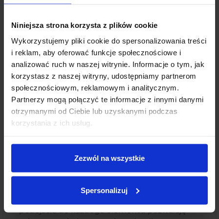
idealnie dopasowane do Twoich marzeń i
oczekiwań.
Niniejsza strona korzysta z plików cookie
Trwałość i jakość
Wykorzystujemy pliki cookie do spersonalizowania treści
i reklam, aby oferować funkcje społecznościowe i
Trwałość i jakość to fundamenty, na których
analizować ruch w naszej witrynie. Informacje o tym, jak
opiera się ręcznie robiona biżuteria ślubna.
korzystasz z naszej witryny, udostępniamy partnerom
Wykorzystanie najwyższej jakości materiałów
społecznościowym, reklamowym i analitycznym.
oraz rzemieślnicza precyzja w każdym etapie
Partnerzy mogą połączyć te informacje z innymi danymi
produkcji gwarantują, że taka biżuteria jest
otrzymanymi od Ciebie lub uzyskanymi podczas
znacznie bardziej wytrzymała w porównaniu
korzystania z ich usług.
do masowo produkowanych wyrobów.
Wyselekcjonowane metale szlachetne i inne
komponenty są nie tylko estetyczne, ale
Zezwól na wszystkie
przede wszystkim odporne na uszkodzenia i
działanie czasu.
Spersonalizuj
Ręczne techniki tworzenia i indywidualne
podejście do każdego elementu pozwalają