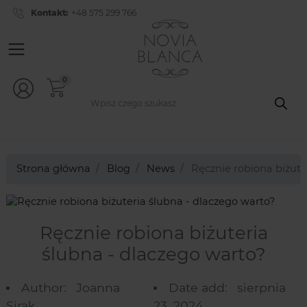
Kontakt:
+48 575 299 766
0
Strona główna
Blog
News
Ręcznie robiona biżute
Ręcznie robiona biżuteria
ślubna - dlaczego warto?
Author:
Joanna
Date add:
sierpnia
Sirak
23, 2024