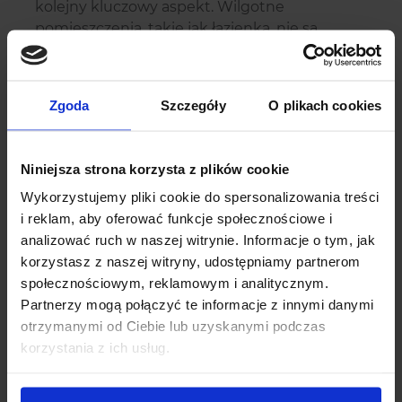
kolejny kluczowy aspekt. Wilgotne
pomieszczenia, takie jak łazienka, nie są
odpowiednim miejscem do przechowywania
biżuterii, ponieważ wilgoć może prowadzić do
korozji metali szlachetnych i degradacji
Zgoda
Szczegóły
O plikach cookies
materiałów.
Domowe przechowywanie biżuterii powinno
Niniejsza strona korzysta z plików cookie
uwzględniać również zastosowanie
odpowiednich pojemników i przegródek.
Wykorzystujemy pliki cookie do spersonalizowania treści
Aksamitne pudełka, jedwabne woreczki czy
i reklam, aby oferować funkcje społecznościowe i
bawełniane saszetki to doskonałe opcje, które
analizować ruch w naszej witrynie. Informacje o tym, jak
chronią biżuterię przed zarysowaniami i
korzystasz z naszej witryny, udostępniamy partnerom
utrzymują stałą cyrkulację powietrza. W
społecznościowym, reklamowym i analitycznym.
przypadku przechowywania delikatniejszych
Partnerzy mogą połączyć te informacje z innymi danymi
przedmiotów, takich jak biżuteria ślubna,
otrzymanymi od Ciebie lub uzyskanymi podczas
szczególnie ważne jest zastosowanie wysokiej
korzystania z ich usług.
jakości materiałów oddzielających
poszczególne elementy. Dobrej jakości