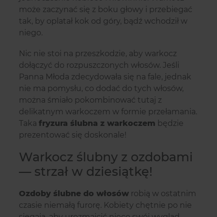
może zaczynać się z boku głowy i przebiegać
tak, by oplatał kok od góry, bądź wchodził w
niego.
Nic nie stoi na przeszkodzie, aby warkocz
dołączyć do rozpuszczonych włosów. Jeśli
Panna Młoda zdecydowała się na fale, jednak
nie ma pomysłu, co dodać do tych włosów,
można śmiało pokombinować tutaj z
delikatnym warkoczem w formie przełamania.
Taka
fryzura ślubna z warkoczem
będzie
prezentować się doskonale!
Warkocz ślubny z ozdobami
— strzał w dziesiątkę!
Ozdoby ślubne do włosów
robią w ostatnim
czasie niemałą furorę. Kobiety chętnie po nie
sięgają, aby urozmaicić nieco swój wygląd.