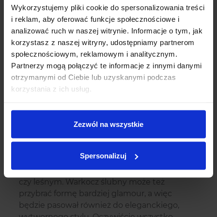
warkocz glamour, boho, warkocz na boku czy
Wykorzystujemy pliki cookie do spersonalizowania treści
warkocz z większą bądź mniejszą objętością.
i reklam, aby oferować funkcje społecznościowe i
analizować ruch w naszej witrynie. Informacje o tym, jak
O czym trzeba pamiętać,
korzystasz z naszej witryny, udostępniamy partnerom
decydując się na warkocz na
społecznościowym, reklamowym i analitycznym.
własny ślub?
Partnerzy mogą połączyć te informacje z innymi danymi
otrzymanymi od Ciebie lub uzyskanymi podczas
Zanim zdecydujesz się na którąkolwiek z
korzystania z ich usług.
fryzur, warto rozważyć wszelkie za i przeciw. W
przypadku nowoczesnego warkocza
ślubnego trzeba wziąć pod uwagę fakt, iż jest
Zezwól na wszystkie
to dość luźna fryzura, która kojarzy nam się ze
swobodą oraz delikatnością. Dlatego też
Spersonalizuj
sprawdzi się on najlepiej na weselu
zorganizowanym w stylu boho, rustykalnym
czy leśnym. Warkocz ślubny może też
przybrać formę bardziej glamour, a więc
będzie pasował również do eleganckiego,
wytwornego stylu. Oczywiście wszystko