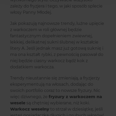
zależy do fryzjera i tego, w jaki sposób splecie
włosy Panny Młodej.
Jak pokazują najnowsze trendy, luźne upięcie
z warkoczem w roli głównej będzie
fantastycznym dopełnieniem zwiewnej,
lekkiej, delikatnej sukni ślubnej w kształcie
litery A. Jeśli jednak masz już gotową suknię i
ma ona kształt rybki, z pewnością pasował do
niej będzie ciasny warkocz bądź kok z
dodatkiem warkocza.
Trendy nieustannie się zmieniają, a fryzjerzy
eksperymentują na włosach, dodając do
swoich portfolio coraz to nowsze fryzury. Nic
więc dziwnego, że
fryzury z warkoczem na
wesele
są chętniej wybierane, niż koki.
Warkocz weselny
to strzał w dziesiątkę, jeśli
jesteś posiadaczką długich i grubych włosów!