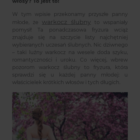
włosy? To jest to!
W tym wpisie przekonamy przyszłe panny
warkocz ślubny
młode, że
to wspaniały
pomysł! Ta ponadczasowa fryzura wciąż
znajduje się na szczycie listy najchętniej
wybieranych uczesań ślubnych. Nic dziwnego
– taki luźny warkocz na wesele doda szyku,
romantyczności i uroku. Co więcej, wbrew
pozorom warkocz ślubny to fryzura, która
sprawdzi się u każdej panny młodej: u
właścicielek krótkich włosów i tych długich.