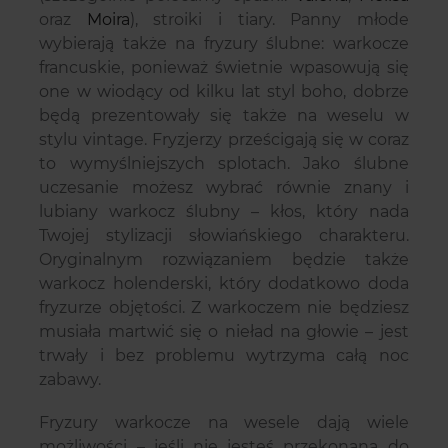
oraz
Moira
), stroiki i tiary. Panny młode
wybierają także na fryzury ślubne: warkocze
francuskie, ponieważ świetnie wpasowują się
one w wiodący od kilku lat styl boho, dobrze
będą prezentowały się także na weselu w
stylu vintage. Fryzjerzy prześcigają się w coraz
to wymyślniejszych splotach. Jako ślubne
uczesanie możesz wybrać równie znany i
lubiany warkocz ślubny – kłos, który nada
Twojej stylizacji słowiańskiego charakteru.
Oryginalnym rozwiązaniem będzie także
warkocz holenderski, który dodatkowo doda
fryzurze objętości. Z warkoczem nie będziesz
musiała martwić się o nieład na głowie – jest
trwały i bez problemu wytrzyma całą noc
zabawy.
Fryzury warkocze na wesele dają wiele
możliwości – jeśli nie jesteś przekonana do