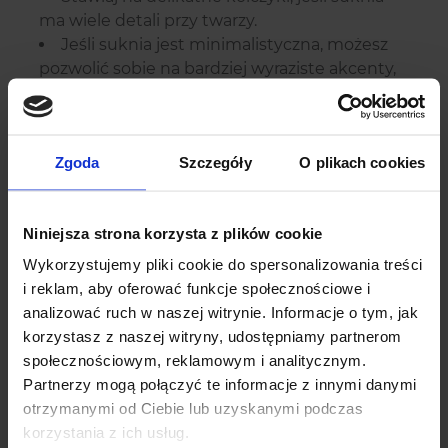
ma wiele detali przy twarzy.
Jeśli suknia jest minimalistyczna, możesz
pozwolić sobie na bardziej wyraziste akcenty,
zachowuj jednak umiar.
Źle dobrana biżuteria ślubna może odciągnąć
uwagę od Twojej urody i klasy samej sukni.
Zgoda
Szczegóły
O plikach cookies
Wybierając biżuterię ślubną, pamiętaj o
zasadzie złotego środka. Zdecyduj się na
dodatki, które subtelnie podkreślą Twój styl i
Niniejsza strona korzysta z plików cookie
osobowość, bez przytłaczania całej stylizacji.
Wykorzystujemy pliki cookie do spersonalizowania treści
Podstawą jest harmonia między dodatkami a
i reklam, aby oferować funkcje społecznościowe i
suknią, aby stworzyć spójną i elegancką
analizować ruch w naszej witrynie. Informacje o tym, jak
całość.
korzystasz z naszej witryny, udostępniamy partnerom
społecznościowym, reklamowym i analitycznym.
Harmonia Biżuterii z
Partnerzy mogą połączyć te informacje z innymi danymi
Motywem i Charakterem
otrzymanymi od Ciebie lub uzyskanymi podczas
Wesela
korzystania z ich usług.