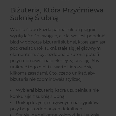
Biżuteria, Która Przyćmiewa
Suknię Ślubną
W dniu ślubu każda panna młoda pragnie
wyglądać olśniewająco, ale łatwo jest popełnić
błąd w doborze biżuterii ślubnej, która zamiast
podkreślać urok sukni, staje się jej głównym
elementem. Zbyt ozdobna biżuteria potrafi
przyćmić nawet najpiękniejszą kreację. Aby
uniknąć tego efektu, warto kierować się
kilkoma zasadami. Oto, czego unikać, aby
biżuteria nie zdominowała stylizacji:
Wybieraj biżuterię, która uzupełnia, a nie
konkuruje z suknią ślubną.
Unikaj dużych, masywnych naszyjników
przy bogato zdobionych dekoltach.
Stawiaj na delikatne kolczyki, jeśli suknia