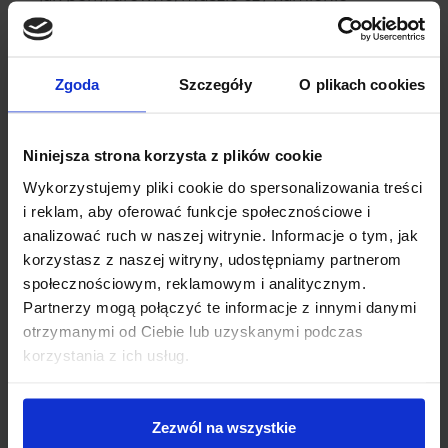
szlachetne, wymaga szczególnej troski, aby
zachowała swój blask i trwałość na lata. Przede
wszystkim należy unikać kontaktu z chemią –
Zgoda
Szczegóły
O plikach cookies
perfumami, lakierem do włosów czy
detergentami, które mogą uszkodzić
delikatne powierzchnie. Przechowywanie ma
Niniejsza strona korzysta z plików cookie
ogromne znaczenie: biżuterię najlepiej
Wykorzystujemy pliki cookie do spersonalizowania treści
trzymać w oddzielnych, miękkich woreczkach
i reklam, aby oferować funkcje społecznościowe i
lub pudełkach, co zapobiega zarysowaniom i
analizować ruch w naszej witrynie. Informacje o tym, jak
splątywaniu się elementów. Regularne,
korzystasz z naszej witryny, udostępniamy partnerom
delikatne czyszczenie wilgotną, miękką
społecznościowym, reklamowym i analitycznym.
ściereczką pozwala zachować świeżość
Partnerzy mogą połączyć te informacje z innymi danymi
naturalnych materiałów, bez użycia
otrzymanymi od Ciebie lub uzyskanymi podczas
agresywnych środków czyszczących. W
korzystania z ich usług.
przypadku pereł i drewna szczególnie istotna
jest ochrona przed nadmierną wilgocią oraz
skrajnymi temperaturami, które mogą
powodować pęknięcia lub matowienie
Zezwól na wszystkie