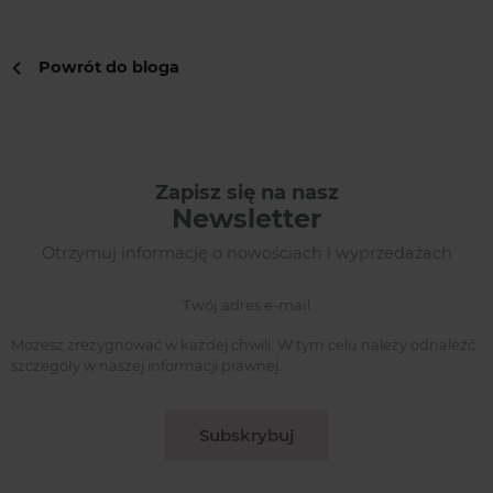
takich jak stal nierdzewna, srebro, złoto
czy żywica. Wybór danego materiału
Powrót do bloga
wpływa na trwałość i wygląd biżuterii.
Zapisz się na nasz
Newsletter
Otrzymuj informację o nowościach i wyprzedażach
Możesz zrezygnować w każdej chwili. W tym celu należy odnaleźć
szczegóły w naszej informacji prawnej.
Subskrybuj