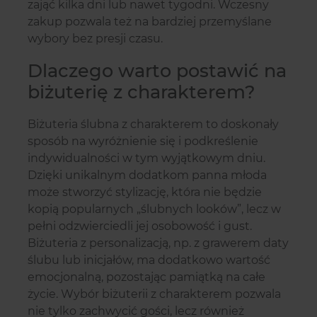
zająć kilka dni lub nawet tygodni. Wczesny
zakup pozwala też na bardziej przemyślane
wybory bez presji czasu.
Dlaczego warto postawić na
biżuterię z charakterem?
Biżuteria ślubna z charakterem to doskonały
sposób na wyróżnienie się i podkreślenie
indywidualności w tym wyjątkowym dniu.
Dzięki unikalnym dodatkom panna młoda
może stworzyć stylizację, która nie będzie
kopią popularnych „ślubnych looków”, lecz w
pełni odzwierciedli jej osobowość i gust.
Biżuteria z personalizacją, np. z grawerem daty
ślubu lub inicjałów, ma dodatkowo wartość
emocjonalną, pozostając pamiątką na całe
życie. Wybór biżuterii z charakterem pozwala
nie tylko zachwycić gości, lecz również