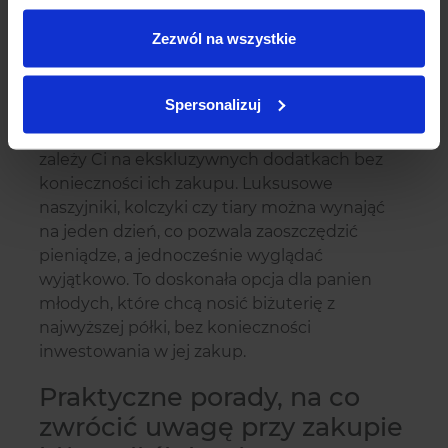
zamówienia biżuterii na indywidualne
zamówienie, co pozwala na pełne
Zezwól na wszystkie
dopasowanie do ślubnej stylizacji.
Biżuteria z wypożyczalni
Spersonalizuj
Wypożyczalnie biżuterii to świetna opcja, jeśli
zależy Ci na ekskluzywnych dodatkach bez
konieczności ich zakupu. Luksusowe
naszyjniki, kolczyki czy tiary można wynająć
na jeden dzień, co pozwala zaoszczędzić
pieniądze, a jednocześnie wyglądać
wyjątkowo. To doskonała opcja dla panien
młodych, które chcą nosić biżuterię z
najwyższej półki, bez konieczności
inwestowania w jej zakup.
Praktyczne porady, na co
zwrócić uwagę przy zakupie