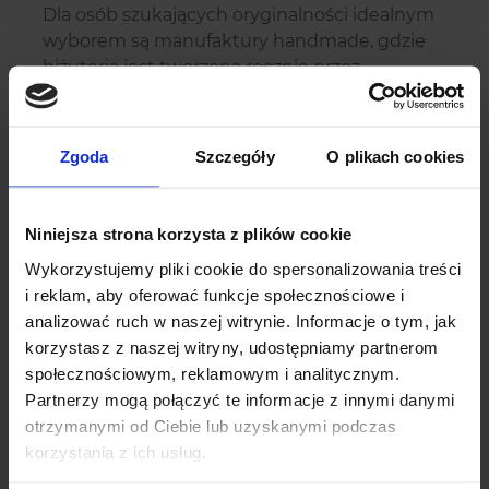
Dla osób szukających oryginalności idealnym
wyborem są manufaktury handmade, gdzie
biżuteria jest tworzona ręcznie przez
rzemieślników. Ozdoby te często są
personalizowane – można zamówić grawer,
dostosować kształt lub wybrać kamienie.
Zgoda
Szczegóły
O plikach cookies
Takie rozwiązanie daje pewność, że biżuteria
będzie jedyna w swoim rodzaju i doskonale
dopasowana do stylu panny młodej.
Niniejsza strona korzysta z plików cookie
Sklepy internetowe i platformy
Wykorzystujemy pliki cookie do spersonalizowania treści
handmade
i reklam, aby oferować funkcje społecznościowe i
analizować ruch w naszej witrynie. Informacje o tym, jak
Platformy takie jak Etsy czy Showroom to
korzystasz z naszej witryny, udostępniamy partnerom
miejsca, gdzie można znaleźć ręcznie robioną
społecznościowym, reklamowym i analitycznym.
biżuterię od twórców z całego świata. Dzięki
Partnerzy mogą połączyć te informacje z innymi danymi
szerokiej ofercie można wybrać modele w
otrzymanymi od Ciebie lub uzyskanymi podczas
różnych stylach – od minimalistycznych po
korzystania z ich usług.
vintage i boho. Dodatkowo istnieje możliwość